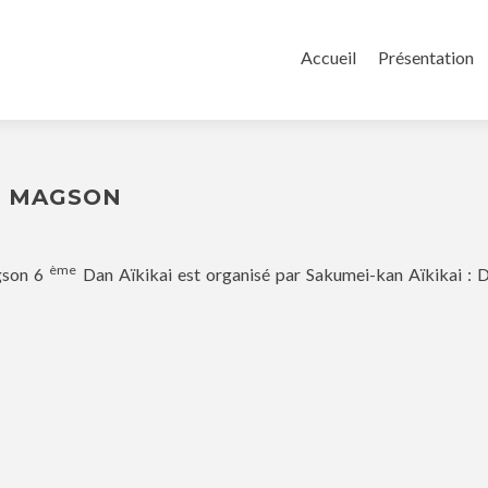
Aller au contenu principa
Accueil
Présentation
E MAGSON
ème
gson 6
Dan Aïkikai est organisé par Sakumei-kan Aïkikai : 