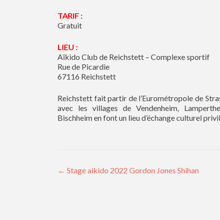
TARIF :
Gratuit
LIEU :
Aïkido Club de Reichstett – Complexe sportif
Rue de Picardie
67116 Reichstett
Reichstett fait partir de l’Eurométropole de Str
avec les villages de Vendenheim, Lamperth
Bischheim en font un lieu d’échange culturel privi
Navigation des articles
←
Stage aikido 2022 Gordon Jones Shihan